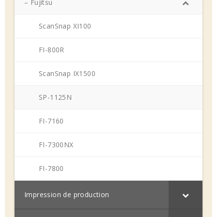
– Fujitsu
ScanSnap XI100
FI-800R
ScanSnap IX1500
SP-1125N
FI-7160
FI-7300NX
FI-7800
Impression de production