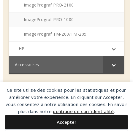
ImagePrograf PRO-2100
ImagePrograf PRO-1000
ImagePrograf TM-200/TM-205
– HP
Accessoires
Demandez un devis
Ce site utilise des cookies pour les statistiques et pour
améliorer votre expérience. En cliquant sur Accepter,
vous consentez à notre utilisation des cookies. En savoir
plus dans notre
politique de confidentialité
.
CMR Bureautique - 278, impasse Le Perelly - 38300 Ruy-
Montceau - Tél: 09.65.33.36.11
Accepter
Mentions légales