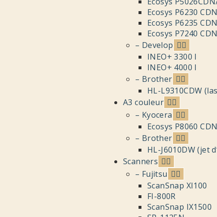
Ecosys P5026CDN
Ecosys P6230 CD
Ecosys P6235 CD
Ecosys P7240 CD
– Develop
INEO+ 3300 I
INEO+ 4000 I
– Brother
HL-L9310CDW (las
A3 couleur
– Kyocera
Ecosys P8060 CD
– Brother
HL-J6010DW (jet d
Scanners
– Fujitsu
ScanSnap XI100
FI-800R
ScanSnap IX1500