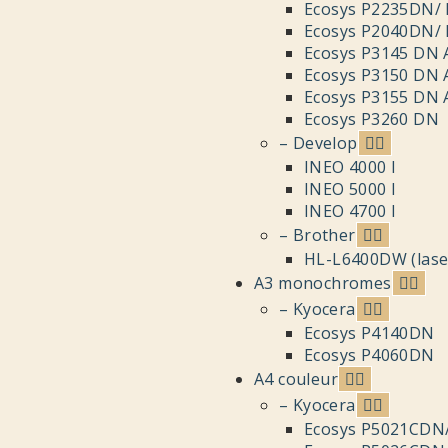
Ecosys P2235DN/
Ecosys P2040DN/
Ecosys P3145 DN 
Ecosys P3150 DN 
Ecosys P3155 DN 
Ecosys P3260 DN
– Develop
INEO 4000 I
INEO 5000 I
INEO 4700 I
– Brother
HL-L6400DW (lase
A3 monochromes
– Kyocera
Ecosys P4140DN
Ecosys P4060DN
A4 couleur
– Kyocera
Ecosys P5021CDN