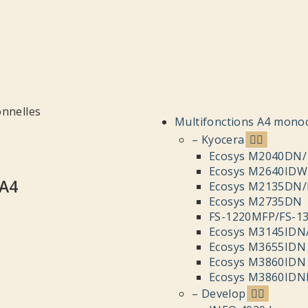
Multifonctions A4 mon
– Kyocera
Ecosys M2040DN
Ecosys M2640IDW
A4
Ecosys M2135DN
Ecosys M2735DN
FS-1220MFP/FS-1
Ecosys M3145IDN
Ecosys M3655IDN
Ecosys M3860IDN
Ecosys M3860IDN
– Develop