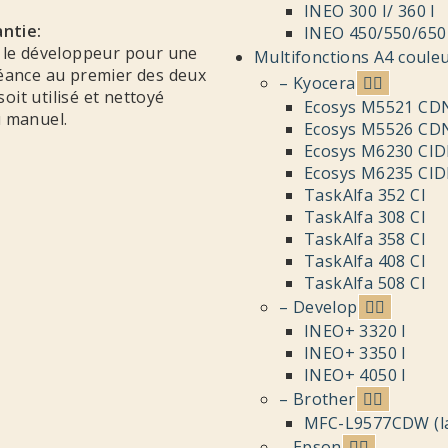
INEO 300 I/ 360 I
ntie:
INEO 450/550/650 
t le développeur pour une
Multifonctions A4 coule
éance au premier des deux
– Kyocera
it utilisé et nettoyé
Ecosys M5521 CD
 manuel.
Ecosys M5526 CD
Ecosys M6230 CI
Ecosys M6235 CI
TaskAlfa 352 CI
TaskAlfa 308 CI
TaskAlfa 358 CI
TaskAlfa 408 CI
TaskAlfa 508 CI
– Develop
INEO+ 3320 I
INEO+ 3350 I
INEO+ 4050 I
– Brother
MFC-L9577CDW (la
– Epson