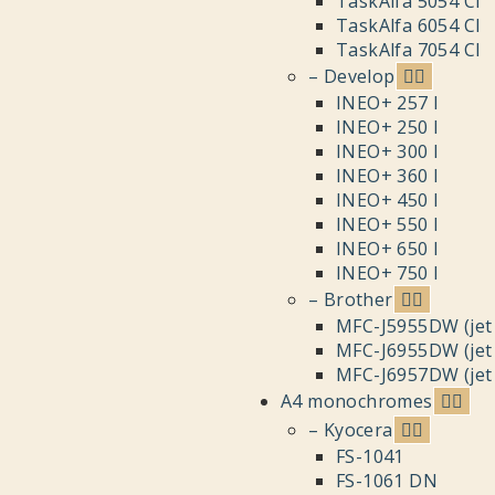
TaskAlfa 5054 CI
TaskAlfa 6054 CI
TaskAlfa 7054 CI
– Develop
INEO+ 257 I
INEO+ 250 I
INEO+ 300 I
INEO+ 360 I
INEO+ 450 I
INEO+ 550 I
INEO+ 650 I
INEO+ 750 I
– Brother
MFC-J5955DW (jet 
MFC-J6955DW (jet 
MFC-J6957DW (jet 
A4 monochromes
– Kyocera
FS-1041
FS-1061 DN