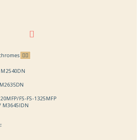
ochromes
/ M2540DN
/M2635DN
320MFP/FS-FS-1325MFP
/ M3645IDN
F