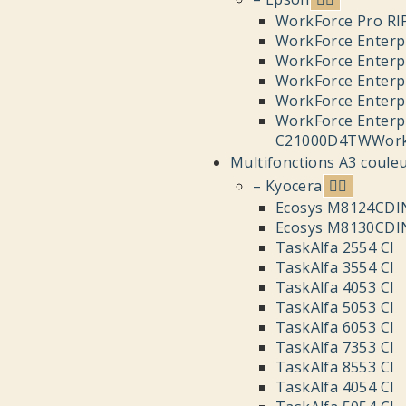
WorkForce Pro R
WorkForce Enterp
WorkForce Enterp
WorkForce Enterp
WorkForce Enter
WorkForce Enterp
C21000D4TWWorkF
Multifonctions A3 coule
– Kyocera
Ecosys M8124CDI
Ecosys M8130CDI
TaskAlfa 2554 CI
TaskAlfa 3554 CI
TaskAlfa 4053 CI
TaskAlfa 5053 CI
TaskAlfa 6053 CI
TaskAlfa 7353 CI
TaskAlfa 8553 CI
TaskAlfa 4054 CI