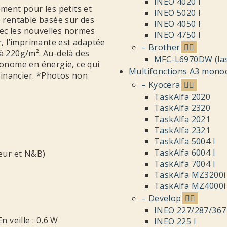
INEO 4020 I
ment pour les petits et
INEO 5020 I
 rentable basée sur des
INEO 4050 I
ec les nouvelles normes
INEO 4750 I
, l’imprimante est adaptée
– Brother
’à 220g/m². Au-delà des
MFC-L6970DW (las
conome en énergie, ce qui
Multifonctions A3 mon
financier. *Photos non
– Kyocera
TaskAlfa 2020
TaskAlfa 2320
TaskAlfa 2021
TaskAlfa 2321
TaskAlfa 5004 I
TaskAlfa 6004 I
eur et N&B)
TaskAlfa 7004 I
TaskAlfa MZ3200i
TaskAlfa MZ4000i
– Develop
INEO 227/287/367
n veille : 0,6 W
INEO 225 I