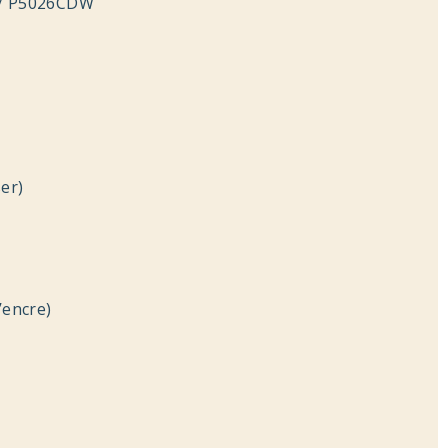
/ P5026CDW
N
N
N
er)
N
’encre)