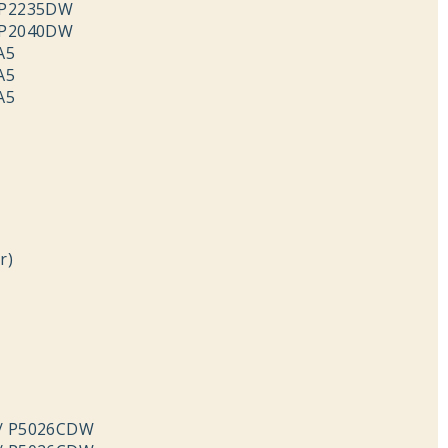
 P2235DW
 P2040DW
A5
A5
A5
r)
/ P5026CDW