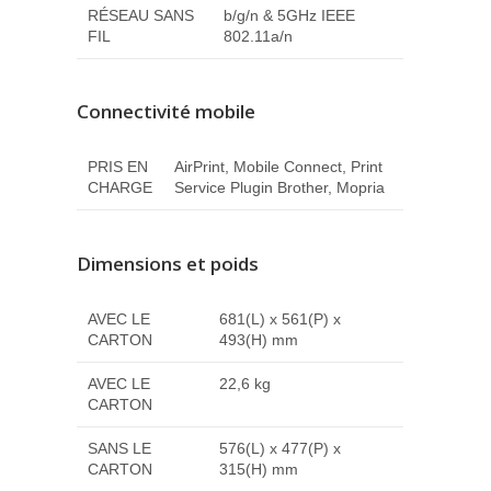
RÉSEAU SANS
b/g/n & 5GHz IEEE
FIL
802.11a/n
Connectivité mobile
PRIS EN
AirPrint, Mobile Connect, Print
CHARGE
Service Plugin Brother, Mopria
Dimensions et poids
AVEC LE
681(L) x 561(P) x
CARTON
493(H) mm
AVEC LE
22,6 kg
CARTON
SANS LE
576(L) x 477(P) x
CARTON
315(H) mm