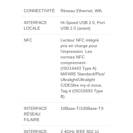
CONNECTIVITÉ
Réseau Ethernet, Wifi,
INTERFACE
Hi-Speed USB 2.0, Port
LOCALE
USB 2.0 (avant)
NFC
Lecteur NFC intégré
pris en charge pour
l’impression. Les
normes NFC
comprennent :
(ISO14443 Type A)
MIFARE Standard/Plus/
Ultralight/Ultralight
C/DESfire my-d move,
Tag-it (ISO15693 Type
B)
INTERFACE
10Base-T/100Base-TX
RÉSEAU
FILAIRE
INTERFACE
2.4GHz IEEE 802.11