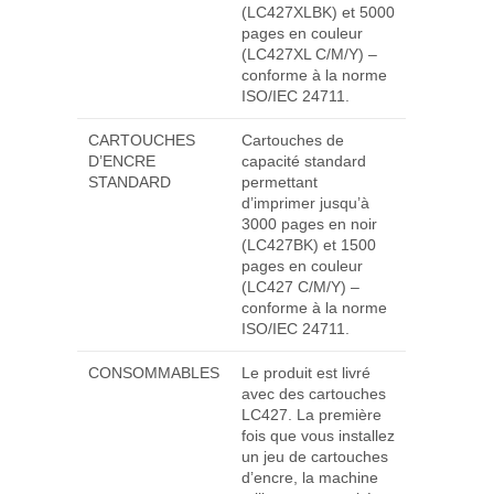
(LC427XLBK) et 5000
pages en couleur
(LC427XL C/M/Y) –
conforme à la norme
ISO/IEC 24711.
CARTOUCHES
Cartouches de
D’ENCRE
capacité standard
STANDARD
permettant
d’imprimer jusqu’à
3000 pages en noir
(LC427BK) et 1500
pages en couleur
(LC427 C/M/Y) –
conforme à la norme
ISO/IEC 24711.
CONSOMMABLES
Le produit est livré
avec des cartouches
LC427. La première
fois que vous installez
un jeu de cartouches
d’encre, la machine