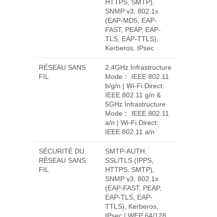
HTTPS, SMTP),
SNMP v3, 802.1x
(EAP-MD5, EAP-
FAST, PEAP, EAP-
TLS, EAP-TTLS),
Kerberos, IPsec
RÉSEAU SANS
2.4GHz Infrastructure
FIL
Mode： IEEE 802.11
b/g/n | Wi-Fi Direct:
IEEE 802.11 g/n &
5GHz Infrastructure
Mode： IEEE 802.11
a/n | Wi-Fi Direct:
IEEE 802.11 a/n
SÉCURITÉ DU
SMTP-AUTH,
RÉSEAU SANS
SSL/TLS (IPPS,
FIL
HTTPS, SMTP),
SNMP v3, 802.1x
(EAP-FAST, PEAP,
EAP-TLS, EAP-
TTLS), Kerberos,
IPsec | WEP 64/128