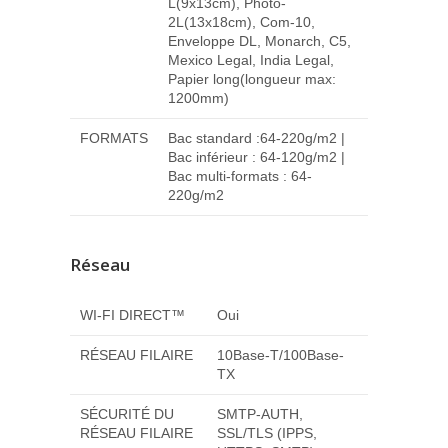
L(9x13cm), Photo-
2L(13x18cm), Com-10,
Enveloppe DL, Monarch, C5,
Mexico Legal, India Legal,
Papier long(longueur max:
1200mm)
FORMATS
Bac standard :64-220g/m2 |
Bac inférieur : 64-120g/m2 |
Bac multi-formats : 64-
220g/m2
Réseau
WI-FI DIRECT™
Oui
RÉSEAU FILAIRE
10Base-T/100Base-
TX
SÉCURITÉ DU
SMTP-AUTH,
RÉSEAU FILAIRE
SSL/TLS (IPPS,