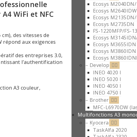
fessionnelle
Ecosys M2040DN
Ecosys M2640IDW
 A4 WiFi et NFC
Ecosys M2135DN
Ecosys M2735DN
FS-1220MFP/FS-1
 cm), des vitesses de
Ecosys M3145IDN
 répond aux exigences
Ecosys M3655IDN
Ecosys M3860IDN
ratif des entreprises 3.0,
Ecosys M3860IDN
tissant l’authentification
– Develop
INEO 4020 I
INEO 5020 I
INEO 4050 I
INEO 4750 I
– Brother
MFC-L6970DW (las
Multifonctions A3 mon
– Kyocera
TaskAlfa 2020
TaskAlfa 2320