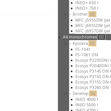
INEO+ 650 I
INEO+ 750 I
– Brother
MFC-J5955DW (jet 
MFC-J6955DW (jet 
MFC-J6957DW (jet 
A4 monochromes
– Kyocera
FS-1041
FS-1061 DN
Ecosys P2235DN/
Ecosys P2040DN/
Ecosys P3145 DN 
Ecosys P3150 DN 
Ecosys P3155 DN 
Ecosys P3260 DN
– Develop
INEO 4000 I
INEO 5000 I
INEO 4700 I