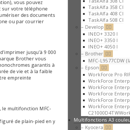
TaskAlfa 308 CI
tion), vous pouvez
TaskAlfa 358 CI
t sur votre téléphone
TaskAlfa 408 CI
numériser des documents
TaskAlfa 508 CI
one ou par courrier
– Develop
INEO+ 3320 I
INEO+ 3350 I
INEO+ 4050 I
é d’imprimer jusqu’à 9 000
– Brother
 marque Brother vous
MFC-L9577CDW (la
 monochromes garantis à
– Epson
ée de vie et à la faible
WorkForce Pro R
tre empreinte
WorkForce Enterp
WorkForce Enterp
WorkForce Enterp
WorkForce Enter
WorkForce Enterp
, le multifonction MFC-
C21000D4TWWorkF
Multifonctions A3 coule
figuré de plain-pied en y
– Kyocera