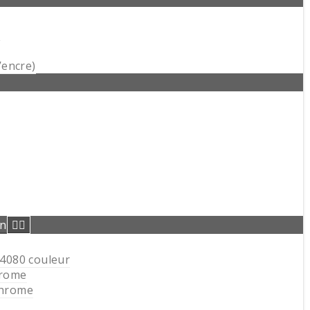
N
’encre)
on
4080 couleur
hrome
hrome