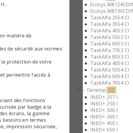
rt.
Ecosys M8124CDI
Ecosys M8130CDI
TaskAlfa 2554 CI
TaskAlfa 3554 CI
TaskAlfa 4053 CI
 en matière de
TaskAlfa 5053 CI
TaskAlfa 6053 CI
les de sécurité aux normes
TaskAlfa 7353 CI
TaskAlfa 8553 CI
la protection de votre
TaskAlfa 4054 CI
TaskAlfa 5054 CI
 et permettre l’accès à
TaskAlfa 6054 CI
TaskAlfa 7054 CI
– Develop
INEO+ 257 I
ciant des fonctions
INEO+ 250 I
écurisée par badge à la
INEO+ 300 I
 des écrans, la gamme
INEO+ 360 I
s besoins en termes
INEO+ 450 I
e, impression sécurisée,
INEO+ 550 I