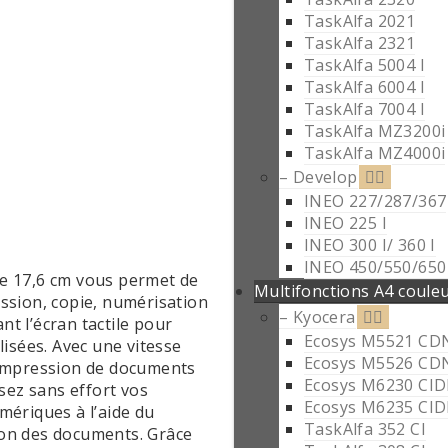
TaskAlfa 2021
TaskAlfa 2321
TaskAlfa 5004 I
TaskAlfa 6004 I
TaskAlfa 7004 I
TaskAlfa MZ3200i
TaskAlfa MZ4000i
– Develop
INEO 227/287/367
INEO 225 I
INEO 300 I/ 360 I
INEO 450/550/650 
 de 17,6 cm vous permet de
Multifonctions A4 coule
ssion, copie, numérisation
– Kyocera
t l’écran tactile pour
Ecosys M5521 CD
lisées. Avec une vitesse
Ecosys M5526 CD
’impression de documents
Ecosys M6230 CI
sez sans effort vos
Ecosys M6235 CI
mériques à l’aide du
TaskAlfa 352 CI
tion des documents. Grâce