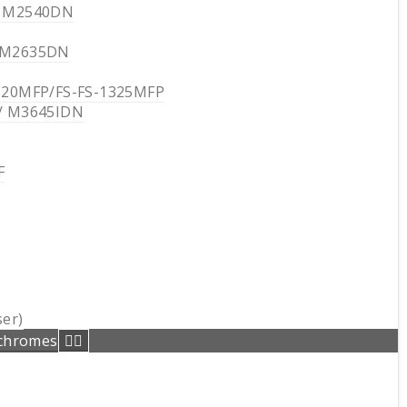
/ M2540DN
/M2635DN
320MFP/FS-FS-1325MFP
/ M3645IDN
F
er)
ochromes