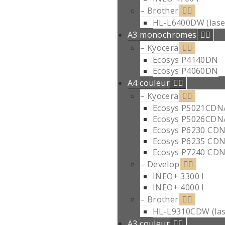
– Brother
HL-L6400DW (lase
A3 monochromes
– Kyocera
Ecosys P4140DN
Ecosys P4060DN
A4 couleur
– Kyocera
Ecosys P5021CDN
Ecosys P5026CDN
Ecosys P6230 CD
Ecosys P6235 CD
Ecosys P7240 CD
– Develop
INEO+ 3300 I
INEO+ 4000 I
– Brother
HL-L9310CDW (las
A3 couleur