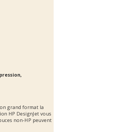
pression,
ion grand format la
ssion HP DesignJet vous
s puces non-HP peuvent