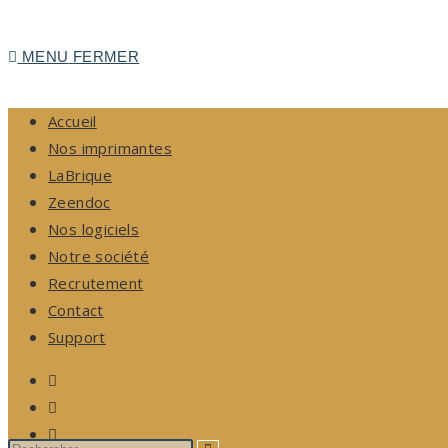
MENU
FERMER
Accueil
Nos imprimantes
LaBrique
Zeendoc
Nos logiciels
Notre société
Recrutement
Contact
Support