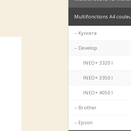
Multifonctions A4 coule
– Kyocera
– Develop
INEO+ 3320 I
INEO+ 3350 I
INEO+ 4050 I
– Brother
– Epson