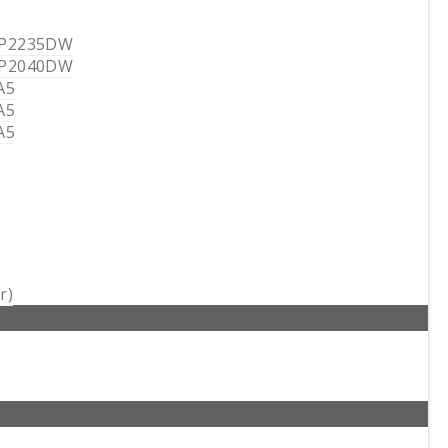
 P2235DW
 P2040DW
A5
A5
A5
r)