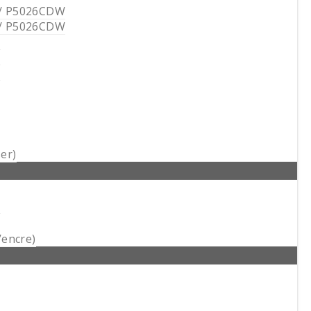
/ P5026CDW
/ P5026CDW
N
N
N
er)
N
’encre)