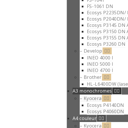
FS-1061 DN
Ecosys P2235DN/
Ecosys P2040DN/
Ecosys P3145 DN 
Ecosys P3150 DN 
Ecosys P3155 DN 
Ecosys P3260 DN
– Develop
INEO 4000 I
INEO 5000 I
INEO 4700 I
– Brother
HL-L6400DW (lase
A3 monochromes
– Kyocera
Ecosys P4140DN
Ecosys P4060DN
A4 couleur
– Kyocera