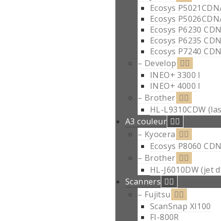
Ecosys P5021CDN
Ecosys P5026CDN
Ecosys P6230 CD
Ecosys P6235 CD
Ecosys P7240 CD
– Develop
INEO+ 3300 I
INEO+ 4000 I
– Brother
HL-L9310CDW (las
A3 couleur
– Kyocera
Ecosys P8060 CD
– Brother
HL-J6010DW (jet d
Scanners
– Fujitsu
ScanSnap XI100
FI-800R