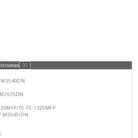
ochromes
/ M2540DN
/M2635DN
320MFP/FS-FS-1325MFP
/ M3645IDN
F