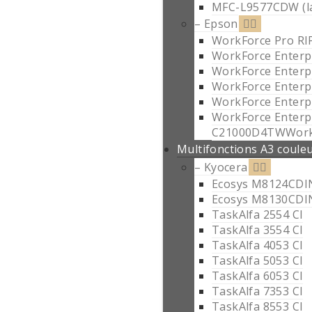
MFC-L9577CDW (la
– Epson
WorkForce Pro R
WorkForce Enterp
WorkForce Enterp
WorkForce Enterp
WorkForce Enter
WorkForce Enterp
C21000D4TWWorkF
Multifonctions A3 coule
– Kyocera
Ecosys M8124CDI
Ecosys M8130CDI
TaskAlfa 2554 CI
TaskAlfa 3554 CI
TaskAlfa 4053 CI
TaskAlfa 5053 CI
TaskAlfa 6053 CI
TaskAlfa 7353 CI
TaskAlfa 8553 CI