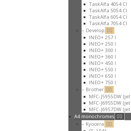
TaskAlfa 4054 CI
TaskAlfa 5054 CI
TaskAlfa 6054 CI
TaskAlfa 7054 CI
– Develop
INEO+ 257 I
INEO+ 250 I
INEO+ 300 I
INEO+ 360 I
INEO+ 450 I
INEO+ 550 I
INEO+ 650 I
INEO+ 750 I
– Brother
MFC-J5955DW (jet 
MFC-J6955DW (jet 
MFC-J6957DW (jet 
A4 monochromes
– Kyocera
FS-1041