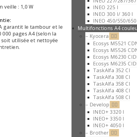
INEO 227/287/367
 veille : 1,0 W
INEO 225 I
INEO 300 I/ 360 I
ntie:
INEO 450/550/650 
A garantit le tambour et le
Multifonctions A4 coule
000 pages A4 (selon la
– Kyocera
soit utilisée et nettoyée
Ecosys M5521 CD
tretien.‎
Ecosys M5526 CD
Ecosys M6230 CI
Ecosys M6235 CI
TaskAlfa 352 CI
TaskAlfa 308 CI
TaskAlfa 358 CI
TaskAlfa 408 CI
TaskAlfa 508 CI
– Develop
INEO+ 3320 I
INEO+ 3350 I
INEO+ 4050 I
– Brother