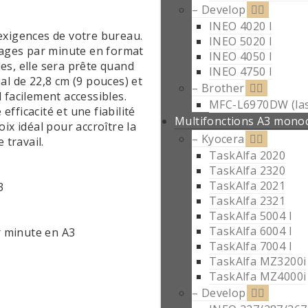
– Develop
INEO 4020 I
xigences de votre bureau.
INEO 5020 I
pages par minute en format
INEO 4050 I
es, elle sera prête quand
INEO 4750 I
al de 22,8 cm (9 pouces) et
– Brother
l facilement accessibles.
MFC-L6970DW (las
fficacité et une fiabilité
Multifonctions A3 mon
oix idéal pour accroître la
– Kyocera
 travail.
TaskAlfa 2020
TaskAlfa 2320
TaskAlfa 2021
3
TaskAlfa 2321
TaskAlfa 5004 I
TaskAlfa 6004 I
r minute en A3
TaskAlfa 7004 I
TaskAlfa MZ3200i
TaskAlfa MZ4000i
– Develop