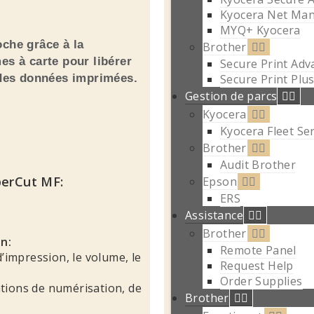
Kyocera Net Ma
MYQ+ Kyocera
oche grâce à la
Brother
es à carte pour libérer
Secure Print Adv
Secure Print Plu
é des données imprimées.
Gestion de parcs
Kyocera
Kyocera Fleet Se
Brother
Audit Brother
perCut MF:
Epson
ERS
Assistance
Brother
on:
Remote Panel
d’impression, le volume, le
Request Help
Order Supplies
tions de numérisation, de
Brother