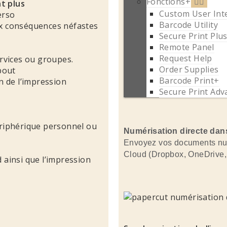
Fonctions+
t plus
Custom User Int
erso
Barcode Utility
ux conséquences néfastes
Secure Print Plu
Remote Panel
Request Help
ervices ou groupes.
Order Supplies
bout
Barcode Print+
on de l’impression
Secure Print Adv
ériphérique personnel ou
Numérisation directe dan
Envoyez vos documents numé
Cloud (Dropbox, OneDrive, 
 ainsi que l’impression