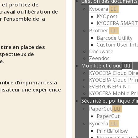
Gestion des documents
 et profitez de
Kyocera
ravail ou libération de
KYOpost
r l’ensemble de la
KYOCERA SMART
Brother
Barcode Utility
Custom User Int
ettre en place des
Docuware
espectueux de
Zeendoc
e.
Mobilité et cloud
KYOCERA Cloud Dire
KYOCERA Cloud Prin
ombre d’imprimantes à
EVERYONEPRINT
lisateur une expérience
KYOCERA Mobile Pri
Sécurité et politique d
PaperCut
PaperCut
Kyocera
Print&Follow
Kyocera Secure A