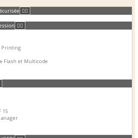
sécurisée
ession
 Printing
 Flash et Multicode
F 15
Manager