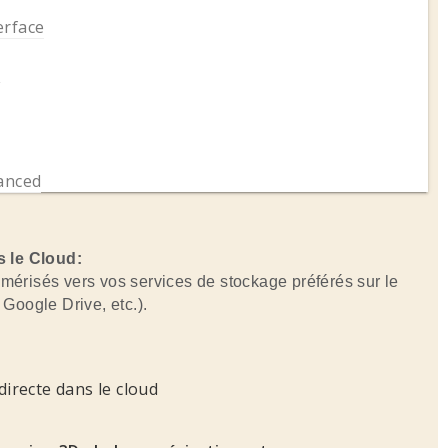
erface
s
anced
s le Cloud:
risés vers vos services de stockage préférés sur le
Google Drive, etc.).