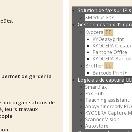
Solution de fax sur IP 
XMedius Fax
coûts.
Gestion des flux d’impr
Kyocera
KYOeasyprint
KYOCERA Cluster
Pantone Office
KYOCERA Barcode
Brother
Barcode Print+
i permet de garder la
Logiciels de capture
SmartFax
Fax Hub
Teaching assistant
 aux organisations de
Abbyy fineready PD
é, leurs travaux
KYOCERA Capture 
copie.
Scanner Vision
Autostore
ion: