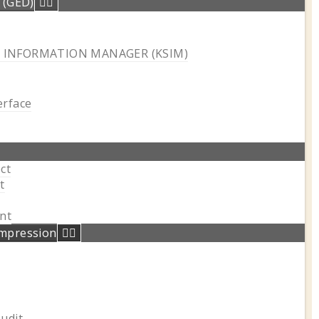
 (GED)
 INFORMATION MANAGER (KSIM)
erface
ct
t
nt
’impression
udit