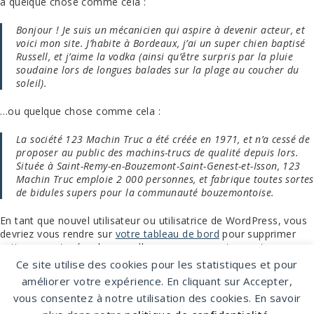
à quelque chose comme cela :
Bonjour ! Je suis un mécanicien qui aspire à devenir acteur, et
voici mon site. J’habite à Bordeaux, j’ai un super chien baptisé
Russell, et j’aime la vodka (ainsi qu’être surpris par la pluie
soudaine lors de longues balades sur la plage au coucher du
soleil).
…ou quelque chose comme cela :
La société 123 Machin Truc a été créée en 1971, et n’a cessé de
proposer au public des machins-trucs de qualité depuis lors.
Située à Saint-Remy-en-Bouzemont-Saint-Genest-et-Isson, 123
Machin Truc emploie 2 000 personnes, et fabrique toutes sortes
de bidules supers pour la communauté bouzemontoise.
En tant que nouvel utilisateur ou utilisatrice de WordPress, vous
devriez vous rendre sur
votre tableau de bord
pour supprimer
cette page et créer de nouvelles pages pour votre contenu.
Amusez-vous bien !
Ce site utilise des cookies pour les statistiques et pour
améliorer votre expérience. En cliquant sur Accepter,
vous consentez à notre utilisation des cookies. En savoir